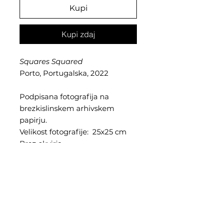
Kupi
Kupi zdaj
Squares Squared
Porto, Portugalska, 2022
Podpisana fotografija na
brezkislinskem arhivskem
papirju.
Velikost fotografije: 25x25 cm
Brez okvirja.
Cena vključuje davek in
poštnino.