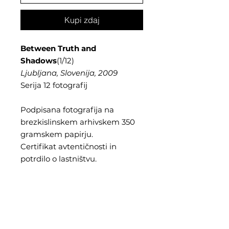
Kupi zdaj
Between Truth and
Shadows
(1/12)
Ljubljana, Slovenija, 2009
Serija 12 fotografij
Podpisana fotografija na
brezkislinskem arhivskem 350
gramskem papirju.
Certifikat avtentičnosti in
potrdilo o lastništvu.
Velikost fotografije: 60 x 40 cm
Velikost okvirja: 70 x 50 cm
Cena vključuje davek in
poštnino v Sloveniji.