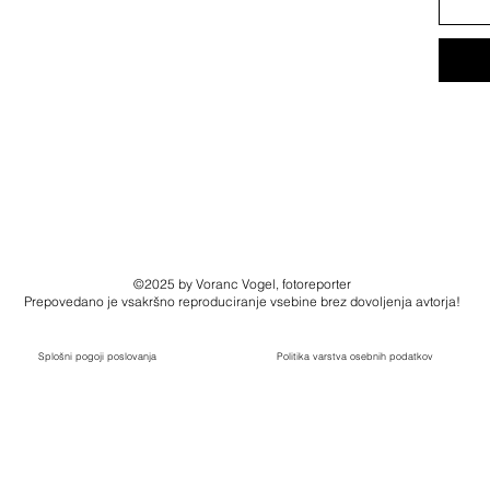
©2025 by Voranc Vogel, fotoreporter
Prepovedano je vsakršno reproduciranje vsebine brez dovoljenja avtorja!
Splošni pogoji poslovanja
Politika varstva osebnih podatkov