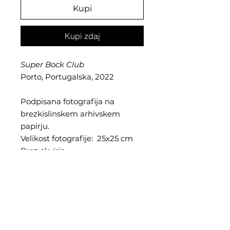
Kupi
Kupi zdaj
Super Bock Club
Porto, Portugalska, 2022
Podpisana fotografija na
brezkislinskem arhivskem
papirju.
Velikost fotografije: 25x25 cm
Brez okvirja.
Cena vključuje davek in
poštnino.